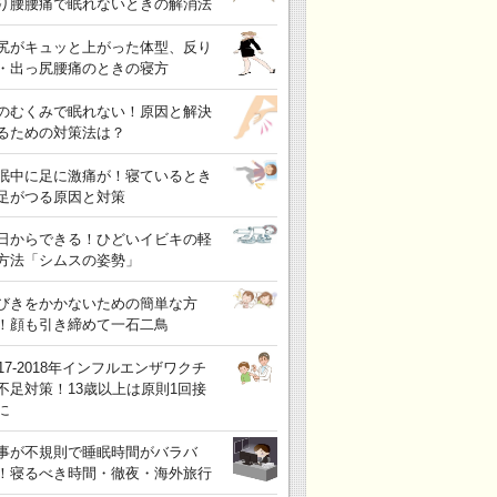
り腰腰痛で眠れないときの解消法
尻がキュッと上がった体型、反り
・出っ尻腰痛のときの寝方
のむくみで眠れない！原因と解決
るための対策法は？
眠中に足に激痛が！寝ているとき
足がつる原因と対策
日からできる！ひどいイビキの軽
方法「シムスの姿勢」
びきをかかないための簡単な方
！顔も引き締めて一石二鳥
017-2018年インフルエンザワクチ
不足対策！13歳以上は原則1回接
に
事が不規則で睡眠時間がバラバ
！寝るべき時間・徹夜・海外旅行