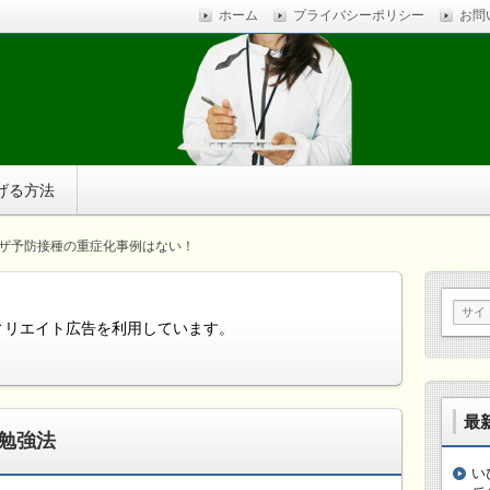
ホーム
プライバシーポリシー
お問
ストレスに疲れ、体調不良に悩まされているなら、自分で簡
す。
げる方法
ザ予防接種の重症化事例はない！
ィリエイト広告を利用しています。
最
勉強法
い