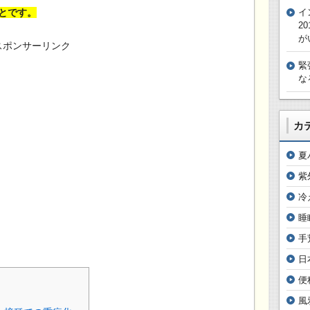
とです。
イ
2
が
スポンサーリンク
緊
な
カ
夏
紫
冷
睡
手
日
便
風