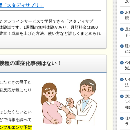
反
習「スタディサプリ」
お
腰
したオンラインサービスで学習できる「スタディサプ
体験談です。1週間の無料体験があり、月額料金は980
足
豊富！成績を上げた方法、使い方など詳しくまとめられ
す
睡
に
接種の重症化事例はない！
今
減
い
したときの母子だ
法
副反応が気になり
2
ン
種
はしたくないとい
仕
どで情報を調べて
ラ
ンフルエンザ予防