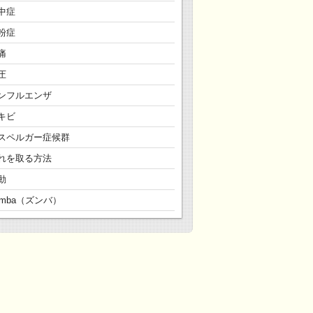
中症
粉症
痛
圧
ンフルエンザ
キビ
スペルガー症候群
れを取る方法
動
umba（ズンバ）