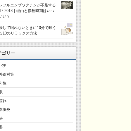
ンフルエンザワクチンが不足する
017-2018｜理由と接種時期はいつ
いい？
張して眠れないときに10分で眠く
る10のリラックス方法
テゴリー
バテ
外線対策
え性
眠
荒れ
本脳炎
秘
邪