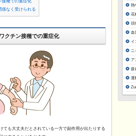
ン接種での重症化
熱
関係なく受けられる
花
頭
血
ワクチン接種での重症化
イ
ニ
ア
疲
運
Z
けても大丈夫だとされている一方で副作用が出たりする