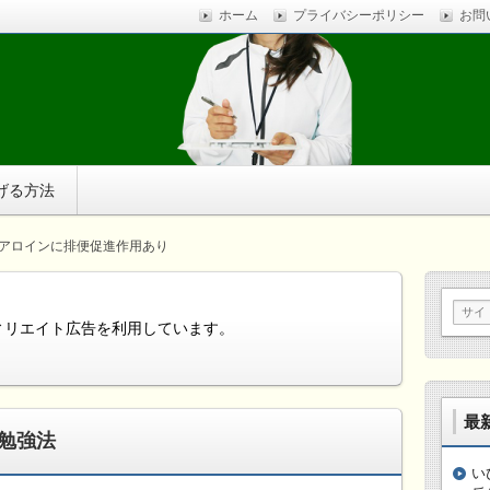
ホーム
プライバシーポリシー
お問
ストレスに疲れ、体調不良に悩まされているなら、自分で簡
す。
げる方法
アロインに排便促進作用あり
ィリエイト広告を利用しています。
最
勉強法
い