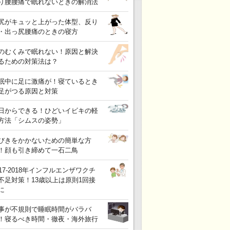
り腰腰痛で眠れないときの解消法
尻がキュッと上がった体型、反り
・出っ尻腰痛のときの寝方
のむくみで眠れない！原因と解決
るための対策法は？
眠中に足に激痛が！寝ているとき
足がつる原因と対策
日からできる！ひどいイビキの軽
方法「シムスの姿勢」
びきをかかないための簡単な方
！顔も引き締めて一石二鳥
017-2018年インフルエンザワクチ
不足対策！13歳以上は原則1回接
に
事が不規則で睡眠時間がバラバ
！寝るべき時間・徹夜・海外旅行