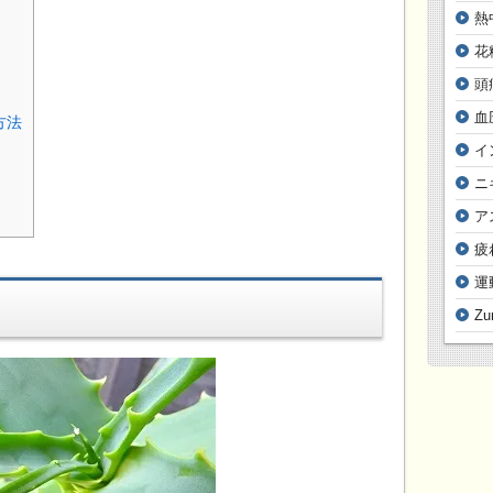
熱
花
頭
血
方法
イ
ニ
ア
疲
運
Z