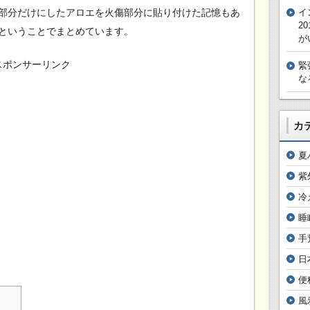
部分だけにしたアロエを火傷部分に貼り付けた記憶もあ
イ
2
ということでまとめています。
が
スポンサーリンク
緊
な
カ
夏
紫
冷
睡
手
日
便
風