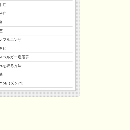
中症
粉症
痛
圧
ンフルエンザ
キビ
スペルガー症候群
れを取る方法
動
umba（ズンバ）