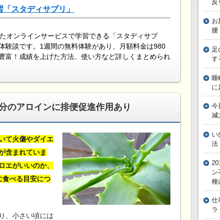
反
習「スタディサプリ」
お
腰
したオンラインサービスで学習できる「スタディサプ
体験談です。1週間の無料体験があり、月額料金は980
足
豊富！成績を上げた方法、使い方など詳しくまとめられ
す
睡
に
分のアロインに排便促進作用あり
今
減
い
いて火傷やダイエ
法
が含まれていま
2
ロエがいいのか、
ン
に食べる目安につ
種
仕
ラ
り、小さい頃には