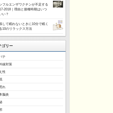
ンフルエンザワクチンが不足する
017-2018｜理由と接種時期はいつ
いい？
張して眠れないときに10分で眠く
る10のリラックス方法
テゴリー
バテ
外線対策
え性
眠
荒れ
本脳炎
秘
邪