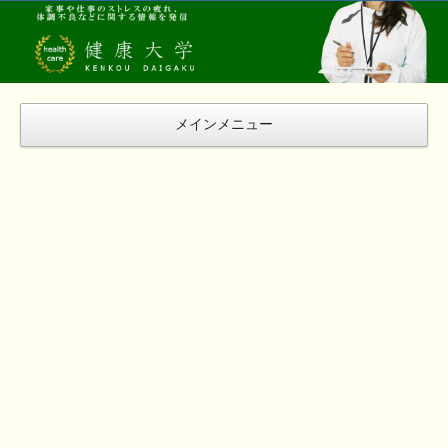
健
康
大
学
メインメニュー