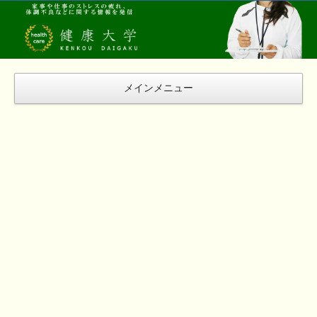
健
康
大
学
メインメニュー