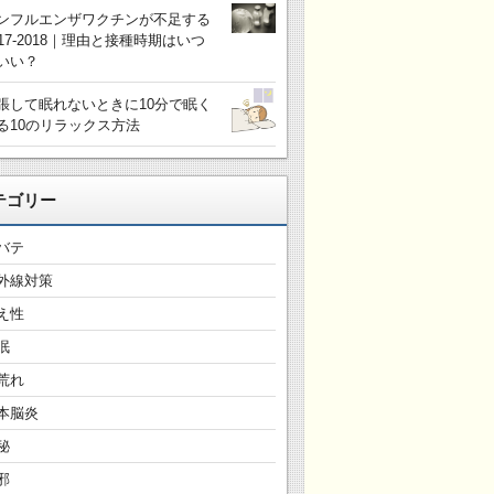
ンフルエンザワクチンが不足する
017-2018｜理由と接種時期はいつ
いい？
張して眠れないときに10分で眠く
る10のリラックス方法
テゴリー
バテ
外線対策
え性
眠
荒れ
本脳炎
秘
邪