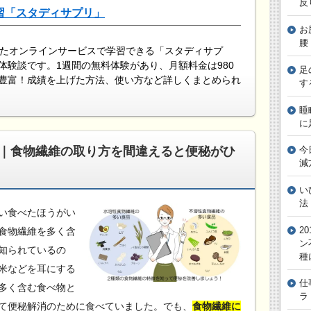
反
習「スタディサプリ」
お
腰
したオンラインサービスで学習できる「スタディサプ
体験談です。1週間の無料体験があり、月額料金は980
足
豊富！成績を上げた方法、使い方など詳しくまとめられ
す
睡
に
｜食物繊維の取り方を間違えると便秘がひ
今
減
い
法
い食べたほうがい
2
食物繊維を多く含
ン
知られているの
種
米などを耳にする
仕
多く含む食べ物と
ラ
て便秘解消のために食べていました。でも、
食物繊維に