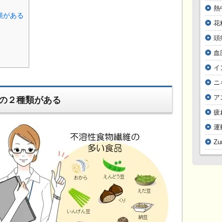
熱
類がある
花
頭
血
イ
ニ
ア
の２種類がある
疲
運
Z