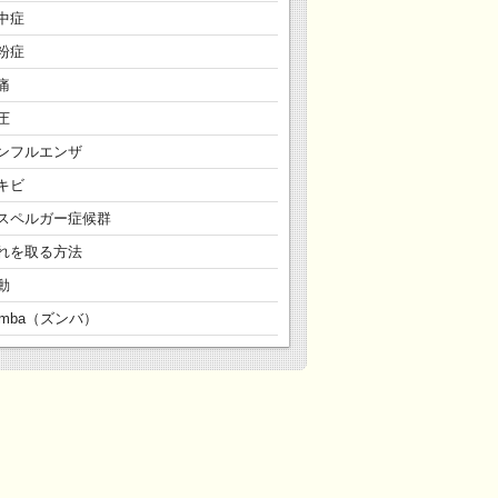
中症
粉症
痛
圧
ンフルエンザ
キビ
スペルガー症候群
れを取る方法
動
umba（ズンバ）