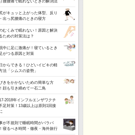
り腰腰痛で眠れないときの解消法
尻がキュッと上がった体型、反り
・出っ尻腰痛のときの寝方
のむくみで眠れない！原因と解決
るための対策法は？
眠中に足に激痛が！寝ているとき
足がつる原因と対策
日からできる！ひどいイビキの軽
方法「シムスの姿勢」
びきをかかないための簡単な方
！顔も引き締めて一石二鳥
017-2018年インフルエンザワクチ
不足対策！13歳以上は原則1回接
に
事が不規則で睡眠時間がバラバ
！寝るべき時間・徹夜・海外旅行