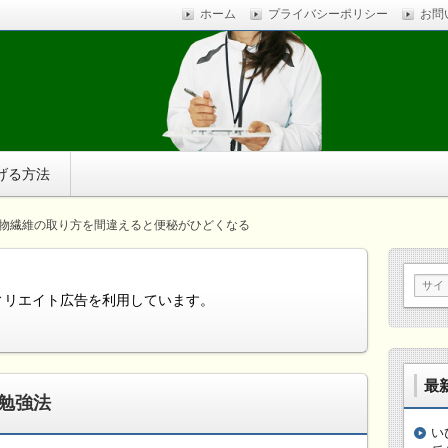
ホーム
プライバシーポリシー
お問
ストレスに疲れ、体調不良に悩まされているなら、自分で簡
す。
げる方法
物繊維の取り方を間違えると便秘がひどくなる
ィリエイト広告を利用しています。
最
勉強法
い