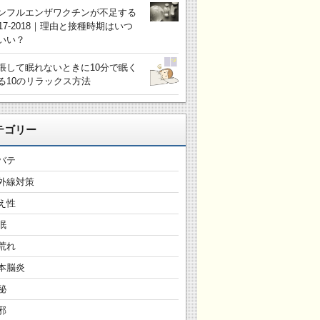
ンフルエンザワクチンが不足する
017-2018｜理由と接種時期はいつ
いい？
張して眠れないときに10分で眠く
る10のリラックス方法
テゴリー
バテ
外線対策
え性
眠
荒れ
本脳炎
秘
邪