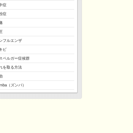
中症
粉症
痛
圧
ンフルエンザ
キビ
スペルガー症候群
れを取る方法
動
umba（ズンバ）