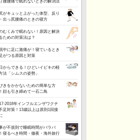
り腰腰痛で眠れないときの解消法
尻がキュッと上がった体型、反り
・出っ尻腰痛のときの寝方
のむくみで眠れない！原因と解決
るための対策法は？
眠中に足に激痛が！寝ているとき
足がつる原因と対策
日からできる！ひどいイビキの軽
方法「シムスの姿勢」
びきをかかないための簡単な方
！顔も引き締めて一石二鳥
017-2018年インフルエンザワクチ
不足対策！13歳以上は原則1回接
に
事が不規則で睡眠時間がバラバ
！寝るべき時間・徹夜・海外旅行