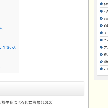
熱
花
頭
血
人
イ
ニ
ア
い体質の人
疲
運
る
Z