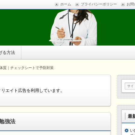
ホーム
プライバシーポリシー
お問
ストレスに疲れ、体調不良に悩まされているなら、自分で簡
す。
げる方法
体質｜チェックシートで予防対策
ィリエイト広告を利用しています。
最
勉強法
い