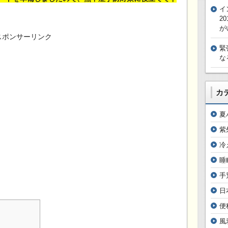
イ
2
が
スポンサーリンク
緊
な
カ
夏
紫
冷
睡
手
日
便
風