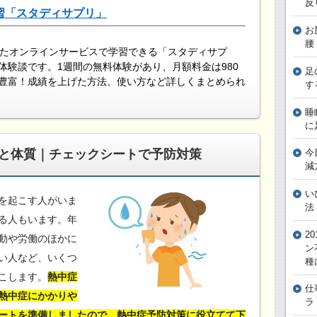
反
習「スタディサプリ」
お
腰
したオンラインサービスで学習できる「スタディサプ
体験談です。1週間の無料体験があり、月額料金は980
足
豊富！成績を上げた方法、使い方など詳しくまとめられ
す
睡
に
と体質｜チェックシートで予防対策
今
減
い
を起こす人がいま
法
る人もいます。年
2
動や労働のほかに
ン
い人など、いくつ
種
こします。
熱中症
仕
熱中症にかかりや
ラ
ートを準備しましたので、熱中症予防対策に役立てて下