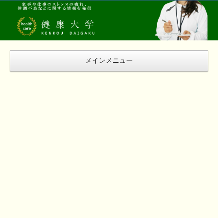
健
康
大
学
メインメニュー