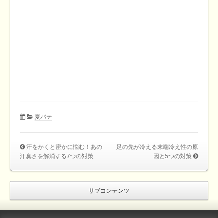
夏バテ
汗をかくと密かに悩む！あの
足の先が冷える末端冷え性の原
汗臭さを解消する7つの対策
因と5つの対策
サブコンテンツ