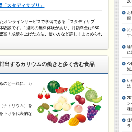
反
習「スタディサプリ」
お
腰
したオンラインサービスで学習できる「スタディサプ
体験談です。1週間の無料体験があり、月額料金は980
足
豊富！成績を上げた方法、使い方など詳しくまとめられ
す
睡
に
排出するカリウムの働きと多く含む食品
今
減
い
るのと一緒に、カ
法
2
ン
（ナトリウム）を
種
を下げる代表的な
仕
ラ