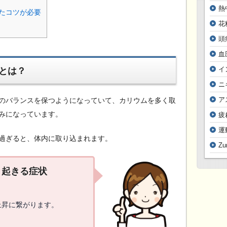
熱
たコツが必要
花
頭
血
イ
とは？
ニ
ア
のバランスを保つようになっていて、カリウムを多く取
みになっています。
疲
運
過ぎると、体内に取り込まれます。
Z
と起きる症状
上昇に繋がります。