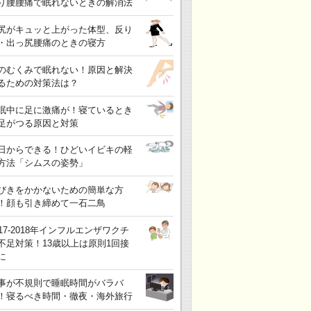
り腰腰痛で眠れないときの解消法
尻がキュッと上がった体型、反り
・出っ尻腰痛のときの寝方
のむくみで眠れない！原因と解決
るための対策法は？
眠中に足に激痛が！寝ているとき
足がつる原因と対策
日からできる！ひどいイビキの軽
方法「シムスの姿勢」
びきをかかないための簡単な方
！顔も引き締めて一石二鳥
017-2018年インフルエンザワクチ
不足対策！13歳以上は原則1回接
に
事が不規則で睡眠時間がバラバ
！寝るべき時間・徹夜・海外旅行