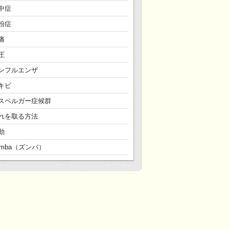
中症
粉症
痛
圧
ンフルエンザ
キビ
スペルガー症候群
れを取る方法
動
umba（ズンバ）