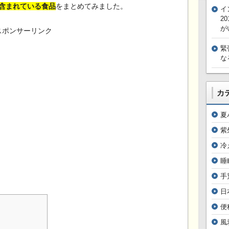
含まれている食品
をまとめてみました。
イ
2
が
スポンサーリンク
緊
な
カ
夏
紫
冷
睡
手
日
便
風