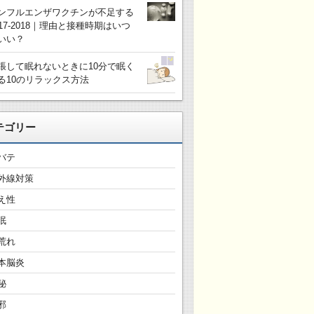
ンフルエンザワクチンが不足する
017-2018｜理由と接種時期はいつ
いい？
張して眠れないときに10分で眠く
る10のリラックス方法
テゴリー
バテ
外線対策
え性
眠
荒れ
本脳炎
秘
邪