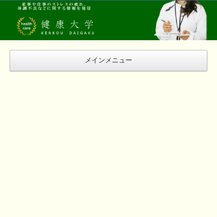
健
康
大
学
メインメニュー