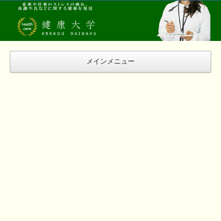
健
康
大
学
メインメニュー