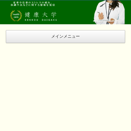
健
康
大
学
メインメニュー