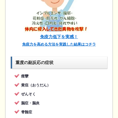
免疫力低下を実感！
免疫力を高める方法を実践した結果はコチラ
重度の副反応の症状
痙攣
黄疸（おうだん）
ぜんそく
脳症・脳炎
脊髄症